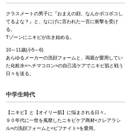
クラスメートの男子に『おまえの顔、なんかボコボコし
てるよな？』と、なにげに言われた一言に衝撃を受け
る。
Tゾーンにニキビが出き始める。
10～11歳(小5～6)
あらゆるメーカーの洗顔フォームと、両親が愛用してい
た化粧水<ヘチマコロン>の自己流ケアでニキビ肌と戦う
日々を送る。
中学生時代
【ニキビ】と【オイリー肌】に悩まされる日々。
９０年代に一世を風靡したニキビケア商材<クレアラシ
ル>の洗顔フォームと<ビフナイト>を愛用。