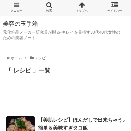
美容の玉手箱
元化粧品メーカー研究員が贈る-キレイを目指す30代40代女性の
ための美容ノート-
ホーム
レシピ
「 レシピ 」一覧
【美肌レシピ】ほんだしで出来ちゃう♪
簡単＆美味すぎタコ飯