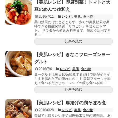
【美肌レシピ】即席副菜！トマトと大
豆のめんつゆ和え
2016/7/11
レシピ
,
美肌
,
食べ物
美白効果だけにとどまらず、多くの美肌効果が期
待できる抗酸化物質「リコピン」を含んだトマ
ト。 サラダから煮込み料理まで、幅広く活用でき
る...
記事を読む
【美肌レシピ】きなこフローズンヨー
グルト
2016/7/6
レシピ
,
美肌
,
食べ物
ヨーグルトは毎日100g摂取するだけで腸がイキイ
キする腸内ケアの優れもの！！ 毎朝フルーツを添
えて食べるだけじゃ、レシピの幅も食べる楽...
記事を読む
【美肌レシピ】厚揚げの鶏そぼろ煮
2016/6/28
レシピ
,
美肌
,
食べ物
毎日でも摂りたい疲労回復効果抜群の鶏胸肉。 あ