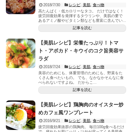
2018/7/30
レシピ
,
美肌
,
食べ物
高たんぱく・低カロリーなタコ。 だけではなく！
疲労回復効果を発揮するタウリンや、美肌の要で
あるアミノ酸やビタミン類なども豊富に含んでい...
記事を読む
【美肌レシピ】栄養たっぷり！トマ
ト・アボカド・キウイのコク旨美容サ
ラダ
2018/7/24
レシピ
,
美肌
,
食べ物
美容のためにも、体重管理のためにも、野菜をた
くさん食べたいもの。 でも、なかなかそんなに食
べられないですよね。 だからこ...
記事を読む
【美肌レシピ】鶏胸肉のオイスター炒
めカフェ風ワンプレート
2016/9/21
レシピ
,
美肌
,
食べ物
疲労回復効果抜群の鶏胸肉。 毎日100g食べるだけ
で、疲れたお肌にハリ・ツヤが戻ってくる美肌食