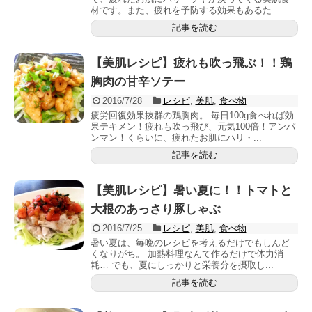
材です。また、疲れを予防する効果もあるた...
記事を読む
【美肌レシピ】疲れも吹っ飛ぶ！！鶏
胸肉の甘辛ソテー
2016/7/28
レシピ
,
美肌
,
食べ物
疲労回復効果抜群の鶏胸肉。 毎日100g食べれば効
果テキメン！疲れも吹っ飛び、元気100倍！アンパ
ンマン！くらいに、疲れたお肌にハリ・...
記事を読む
【美肌レシピ】暑い夏に！！トマトと
大根のあっさり豚しゃぶ
2016/7/25
レシピ
,
美肌
,
食べ物
暑い夏は、毎晩のレシピを考えるだけでもしんど
くなりがち。 加熱料理なんて作るだけで体力消
耗… でも、夏にしっかりと栄養分を摂取し...
記事を読む